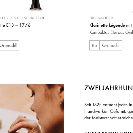
 FÜR FORTGESCHRITTENE
PROFIMODELL
ette E13 – 17/6
Klarinette Légende mi
Kompaktes Etui aus Gin
Grenadill
Bb
Grenadill
ZWEI JAHRHU
Seit 1825 entsteht jedes 
Handwerker. Geformt, gest
der Meisterschaft erreich