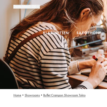
Deutschland - DE
KLARINETTEN
SAXOPHONE
Home
•
Showrooms
•
Buffet Crampon Showroom Tokio