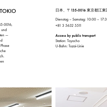
TOKIO
日本、〒135-0016 東京都
Dienstag – Samstag: 10:00 – 17:
35-0016,
+81 3 5632 5511
n und
nten —
Access by public transport
nd
Station: Toyocho
r Phase
U-Bahn: Tozai-Linie
uche
ch.
ren