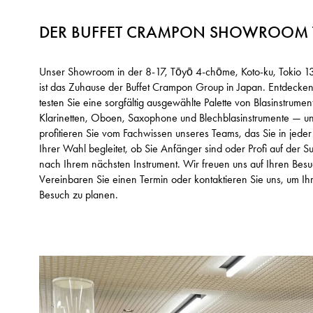
DER BUFFET CRAMPON SHOWROOM 
Unser Showroom in der 8-17, Tōyō 4-chōme, Koto-ku, Tokio 1
ist das Zuhause der Buffet Crampon Group in Japan. Entdecke
testen Sie eine sorgfältig ausgewählte Palette von Blasinstrume
Klarinetten, Oboen, Saxophone und Blechblasinstrumente — u
profitieren Sie vom Fachwissen unseres Teams, das Sie in jede
Ihrer Wahl begleitet, ob Sie Anfänger sind oder Profi auf der S
nach Ihrem nächsten Instrument. Wir freuen uns auf Ihren Besu
Vereinbaren Sie einen Termin oder kontaktieren Sie uns, um Ih
Besuch zu planen.